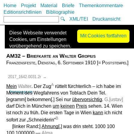
Home
Projekt
Material
Briefe
Themenkommentare
Editionsrichtlinien
Bibliographie
🔍
XML/TEI
Druckansicht
Diese Webseite verwendet
Mit Cookies fortfahren
Cookies, um Einstellungen
vorübergehend zu speichern.
Es werden keine Cookies zur
AM32 – Briefkarte an Walter Gropius
Nachverfolgung („Tracking-
Franzensfeste, Dienstag, 6. September 1910 [= Poststempel]
Cookies“) eingesetzt oder
Informationen mit Dritten
2017_1642.0031.2r
→
geteilt. Die Kontaktdaten des
A
Anbieters finden Sie im
Mein
Walter
. Der Zug
rüttelt
fürchterlich
– ich habe im
Impressum
.
Moment des Wegfahrens von Toblach Dein Tel.
[egramm] bekommen[.] Sei nur
übervorsichtig
.
G.[ustav]
darf
Dich in München
um
keinen
Preis
sehen. 14. Wien
ist noch zu früh. Die ersten Tage in Wien
kann
ich nicht
B
sofort zur „Schneiderin“
[linker Rand:]
Ahnung
[,] was drin steht. 1000 100
100 1000000 —
Alma