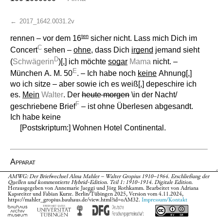
←
2017_1642.0031.2v
ten
rennen – vor dem 16
sicher nicht. Lass mich Dich im
C
Concert
sehen –
ohne
, dass Dich
irgend
jemand sieht
D
(
Schwägerin
)[,] ich möchte
sogar
Mama
nicht. –
E
München A. M. 50
. – Ich habe noch
keine
Ahnung[,]
wo ich sitze – aber sowie ich es weiß[,] depeschire ich
es.
Mein
Walter
. Der
heute morgen
\in der Nacht/
F
geschriebene Brief
– ist ohne Überlesen abgesandt.
Ich habe keine
[Postskriptum:] Wohnen Hotel Continental.
Apparat
AMWG: Der Briefwechsel Alma Mahler – Walter Gropius 1910–1964. Erschließung der
Alles einblenden
Quellen und kommentierte Hybrid-Edition. Teil 1: 1910-1914. Digitale Edition.
Herausgegeben von Annemarie Jaeggi und Jörg Rothkamm. Bearbeitet von Adriana
Kapsreiter und Fabian Kurze. Berlin/Tübingen 2025, Version vom 4.11.2024,
Überlieferung
https://mahler_gropius.bauhaus.de/view.html?id=oAM32.
Impressum/Kontakt